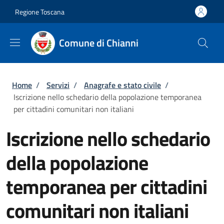
Salta al contenuto principale
Skip to footer content
Regione Toscana
Comune di Chianni
Briciole di pane
Home
/
Servizi
/
Anagrafe e stato civile
/
Iscrizione nello schedario della popolazione temporanea
per cittadini comunitari non italiani
Iscrizione nello schedario
della popolazione
temporanea per cittadini
comunitari non italiani