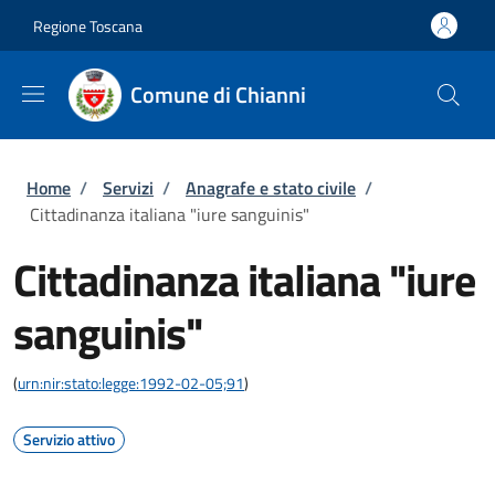
Salta al contenuto principale
Skip to footer content
Regione Toscana
Comune di Chianni
Briciole di pane
Home
/
Servizi
/
Anagrafe e stato civile
/
Cittadinanza italiana "iure sanguinis"
Cittadinanza italiana "iure
sanguinis"
(
urn:nir:stato:legge:1992-02-05;91
)
Servizio attivo