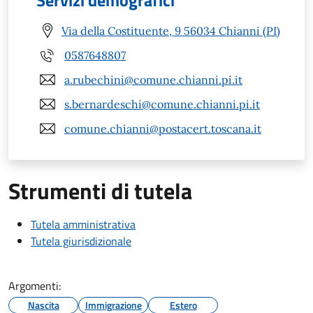
Servizi demografici
Via della Costituente, 9 56034 Chianni (PI)
0587648807
a.rubechini@comune.chianni.pi.it
s.bernardeschi@comune.chianni.pi.it
comune.chianni@postacert.toscana.it
Strumenti di tutela
Tutela amministrativa
Tutela giurisdizionale
Argomenti:
Nascita
Immigrazione
Estero