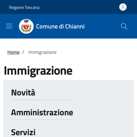
Salta al contenuto principale
Skip to footer content
Regione Toscana
Comune di Chianni
Briciole di pane
Home
/
Immigrazione
Immigrazione
Novità
Amministrazione
Servizi