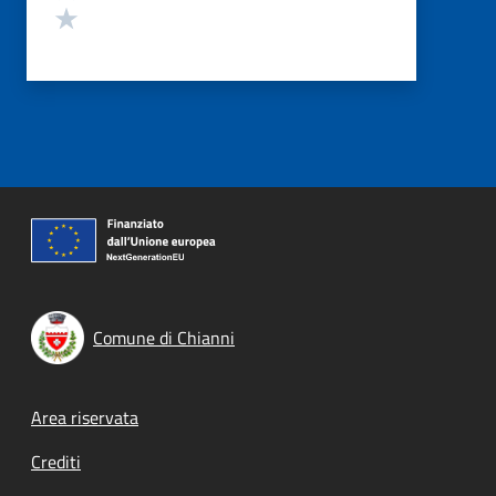
Valuta 1 stelle su 5
Comune di Chianni
Footer menu
Area riservata
Crediti