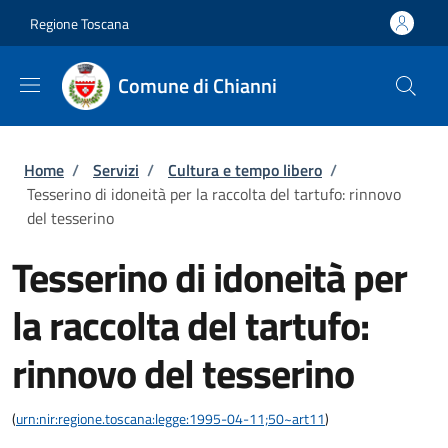
Salta al contenuto principale
Skip to footer content
Regione Toscana
Comune di Chianni
Briciole di pane
Home
/
Servizi
/
Cultura e tempo libero
/
Tesserino di idoneità per la raccolta del tartufo: rinnovo
del tesserino
Tesserino di idoneità per
la raccolta del tartufo:
rinnovo del tesserino
(
urn:nir:regione.toscana:legge:1995-04-11;50~art11
)