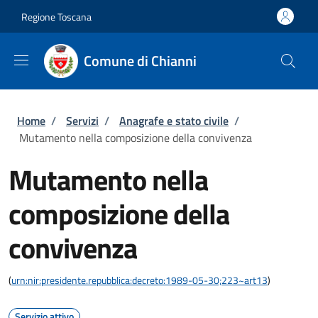
Salta al contenuto principale
Skip to footer content
Regione Toscana
Comune di Chianni
Briciole di pane
Home
/
Servizi
/
Anagrafe e stato civile
/
Mutamento nella composizione della convivenza
Mutamento nella
composizione della
convivenza
(
urn:nir:presidente.repubblica:decreto:1989-05-30;223~art13
)
Servizio attivo