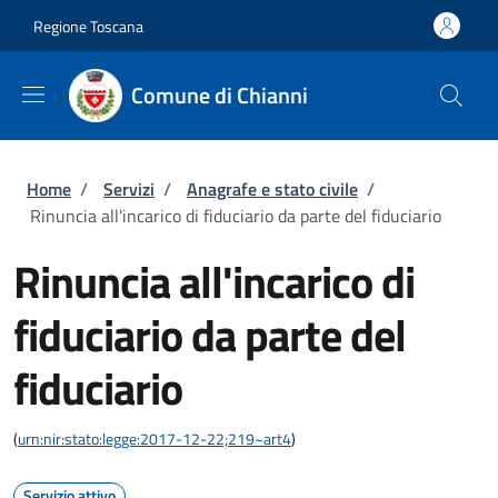
Salta al contenuto principale
Skip to footer content
Regione Toscana
Comune di Chianni
Briciole di pane
Home
/
Servizi
/
Anagrafe e stato civile
/
Rinuncia all'incarico di fiduciario da parte del fiduciario
Rinuncia all'incarico di
fiduciario da parte del
fiduciario
(
urn:nir:stato:legge:2017-12-22;219~art4
)
Servizio attivo