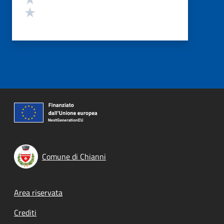
Valuta 1 stelle su 5
Comune di Chianni
Footer menu
Area riservata
Crediti