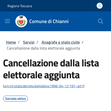
Salta al contenuto principale
Skip to footer content
Regione Toscana
Comune di Chianni
Briciole di pane
Home
/
Servizi
/
Anagrafe e stato civile
/
Cancellazione dalla lista elettorale aggiunta
Cancellazione dalla lista
elettorale aggiunta
(
urn:nir:stato:decreto.legislativo:1996-04-12;197~art1
)
Servizio attivo