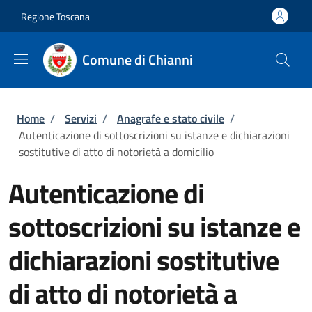
Salta al contenuto principale
Skip to footer content
Regione Toscana
Comune di Chianni
Briciole di pane
Home
/
Servizi
/
Anagrafe e stato civile
/
Autenticazione di sottoscrizioni su istanze e dichiarazioni
sostitutive di atto di notorietà a domicilio
Autenticazione di
sottoscrizioni su istanze e
dichiarazioni sostitutive
di atto di notorietà a