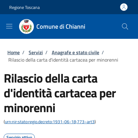
Salta al contenuto principale
Skip to footer content
Regione Toscana
Comune di Chianni
Briciole di pane
Home
/
Servizi
/
Anagrafe e stato civile
/
Rilascio della carta d'identità cartacea per minorenni
Rilascio della carta
d'identità cartacea per
minorenni
(
urn:nir:stato:regio.decreto:1931-06-18;773~art3
)
Servizio attivo