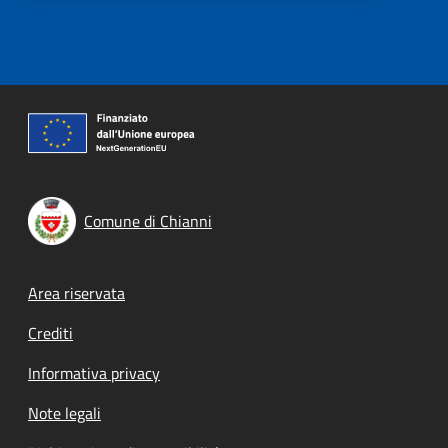
Comune di Chianni
Footer menu
Area riservata
Crediti
Informativa privacy
Note legali