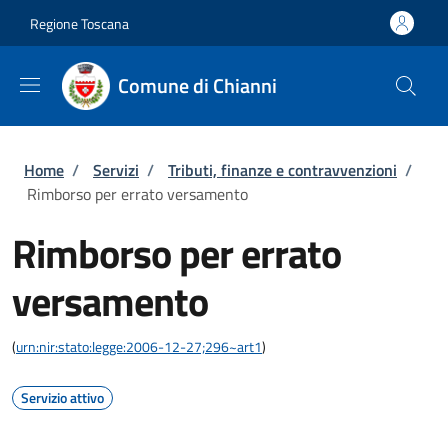
Salta al contenuto principale
Skip to footer content
Regione Toscana
Comune di Chianni
Briciole di pane
Home
/
Servizi
/
Tributi, finanze e contravvenzioni
/
Rimborso per errato versamento
Rimborso per errato
versamento
(
urn:nir:stato:legge:2006-12-27;296~art1
)
Servizio attivo