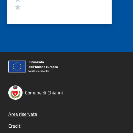
Valuta 1 stelle su 5
Comune di Chianni
Footer menu
Area riservata
Crediti