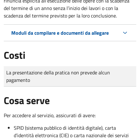
rinuncia esplicita all'esecuzione delle opere con la scadenza
del termine di un anno senza l’inizio dei lavori o con la
scadenza del termine previsto per la loro conclusione.
Moduli da compilare e documenti da allegare
Costi
Tipo di pagamento
Importo
La presentazione della pratica non prevede alcun
pagamento
Cosa serve
Per accedere al servizio, assicurati di avere:
SPID (sistema pubblico di identità digitale), carta
d’identità elettronica (CIE) o carta nazionale dei servizi