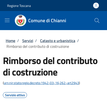
Salta al contenuto principale
Skip to footer content
Regione Toscana
Comune di Chianni
Briciole di pane
Home
/
Servizi
/
Catasto e urbanistica
/
Rimborso del contributo di costruzione
Rimborso del contributo
di costruzione
(
urn:nir:stato:regio.decreto:1942-03-16;262~art2943
)
Servizio attivo