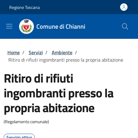
Salta al contenuto principale
Skip to footer content
Regione Toscana
Comune di Chianni
Briciole di pane
Home
/
Servizi
/
Ambiente
/
Ritiro di rifiuti ingombranti presso la propria abitazione
Ritiro di rifiuti
ingombranti presso la
propria abitazione
(Regolamento comunale)
Servizio attivo