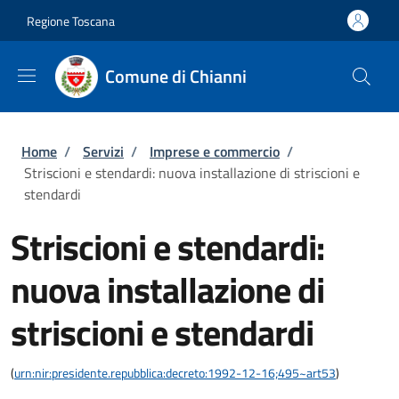
Salta al contenuto principale
Skip to footer content
Regione Toscana
Comune di Chianni
Briciole di pane
Home
/
Servizi
/
Imprese e commercio
/
Striscioni e stendardi: nuova installazione di striscioni e
stendardi
Striscioni e stendardi:
nuova installazione di
striscioni e stendardi
(
urn:nir:presidente.repubblica:decreto:1992-12-16;495~art53
)