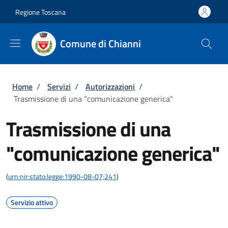
Salta al contenuto principale
Skip to footer content
Regione Toscana
Comune di Chianni
Briciole di pane
Home
/
Servizi
/
Autorizzazioni
/
Trasmissione di una "comunicazione generica"
Trasmissione di una
"comunicazione generica"
(
urn:nir:stato:legge:1990-08-07;241
)
Servizio attivo