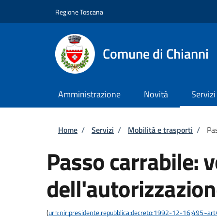
Salta al contenuto principale
Skip to footer content
Regione Toscana
Comune di Chianni
Amministrazione
Novità
Servizi
Briciole di pane
Home
/
Servizi
/
Mobilità e trasporti
/
Pas
Passo carrabile: 
dell'autorizzazio
(
urn:nir:presidente.repubblica:decreto:1992-12-16;495~ar