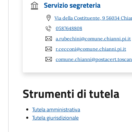
Servizio segreteria
Via della Costituente, 9 56034 Chian
0587648808
a.rubechini@comune.chianni.pi.it
r.cecconi@comune.chianni.pi.it
comune.chianni@postacert.toscana
Strumenti di tutela
Tutela amministrativa
Tutela giurisdizionale