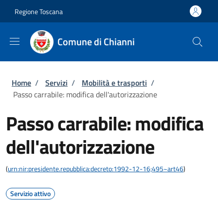
Salta al contenuto principale
Skip to footer content
Regione Toscana
Comune di Chianni
Briciole di pane
Home
/
Servizi
/
Mobilità e trasporti
/
Passo carrabile: modifica dell'autorizzazione
Passo carrabile: modifica
dell'autorizzazione
(
urn:nir:presidente.repubblica:decreto:1992-12-16;495~art46
)
Servizio attivo