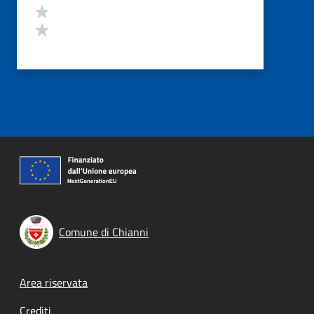
Valuta 2 stelle su 5
Valuta 1 stelle su 5
Comune di Chianni
Footer menu
Area riservata
Crediti