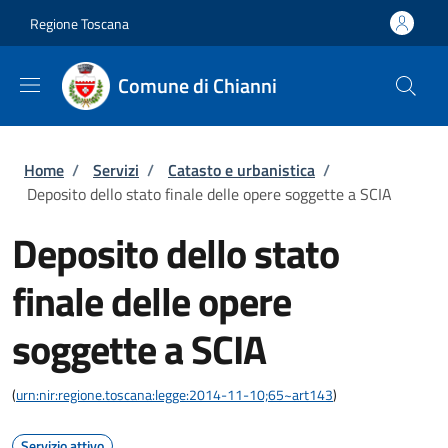
Salta al contenuto principale
Skip to footer content
Regione Toscana
Comune di Chianni
Briciole di pane
Home
/
Servizi
/
Catasto e urbanistica
/
Deposito dello stato finale delle opere soggette a SCIA
Deposito dello stato
finale delle opere
soggette a SCIA
(
urn:nir:regione.toscana:legge:2014-11-10;65~art143
)
Servizio attivo