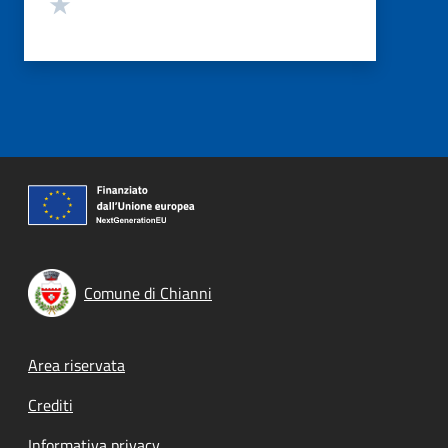
Valuta 1 stelle su 5
Comune di Chianni
Footer menu
Area riservata
Crediti
Informativa privacy