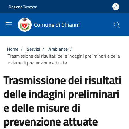
Salta al contenuto principale
Skip to footer content
Regione Toscana
Comune di Chianni
Briciole di pane
Home
/
Servizi
/
Ambiente
/
Trasmissione dei risultati delle indagini preliminari e delle
misure di prevenzione attuate
Trasmissione dei risultati
delle indagini preliminari
e delle misure di
prevenzione attuate