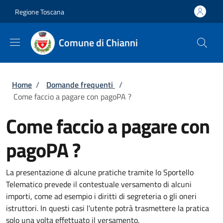
Salta al contenuto principale
Skip to footer content
Regione Toscana
Comune di Chianni
Briciole di pane
Home
/
Domande frequenti
/
Come faccio a pagare con pagoPA ?
Come faccio a pagare con
pagoPA ?
La presentazione di alcune pratiche tramite lo Sportello
Telematico prevede il contestuale versamento di alcuni
importi, come ad esempio i diritti di segreteria o gli oneri
istruttori. In questi casi l'utente potrà trasmettere la pratica
solo una volta effettuato il versamento.