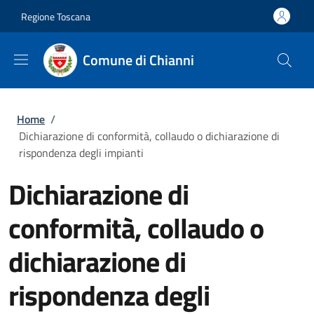
Salta al contenuto principale
Skip to footer content
Regione Toscana
Comune di Chianni
Briciole di pane
Home
/
Dichiarazione di conformità, collaudo o dichiarazione di
rispondenza degli impianti
Dichiarazione di
conformità, collaudo o
dichiarazione di
rispondenza degli