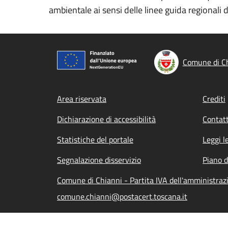
ambientale ai sensi delle linee guida regionali d
Comune di C
Footer menu
Area riservata
Crediti
Dichiarazione di accessibilità
Contatt
Statistiche del portale
Leggi l
Segnalazione disservizio
Piano d
Comune di Chianni - Partita IVA dell'amministra
comune.chianni@postacert.toscana.it