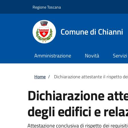
Salta al contenuto principale
Skip to footer content
Regione Toscana
Comune di Chianni
Amministrazione
Novità
Servizi
Briciole di pane
Home
/
Dichiarazione attestante il rispetto dei 
Dichiarazione attes
degli edifici e rel
Attestazione conclusiva di rispetto dei requisiti