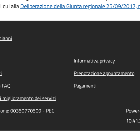
i cui alla
Deliberazione della Giunta regionale 25/09/2017, 
hianni
Informativa privacy
i
Prenotazione appuntamento
e FAQ
Pagamenti
i miglioramento dei servizi
zione: 00350770509 - PEC:
Powere
10.41.