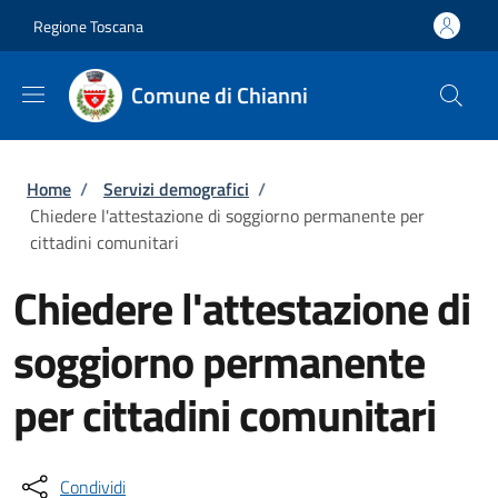
Salta al contenuto principale
Skip to footer content
Regione Toscana
Comune di Chianni
Briciole di pane
Home
/
Servizi demografici
/
Chiedere l'attestazione di soggiorno permanente per
cittadini comunitari
Chiedere l'attestazione di
soggiorno permanente
per cittadini comunitari
Condividi