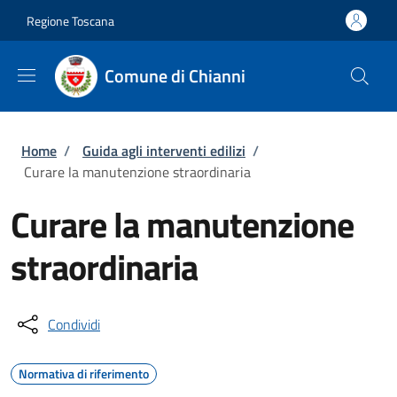
Salta al contenuto principale
Skip to footer content
Regione Toscana
Comune di Chianni
Briciole di pane
Home
/
Guida agli interventi edilizi
/
Curare la manutenzione straordinaria
Curare la manutenzione
straordinaria
Condividi
Normativa di riferimento